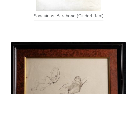
Sanguinas. Barahona (Ciudad Real)
Desnudos. José Jiménez Aranda (Sevilla)